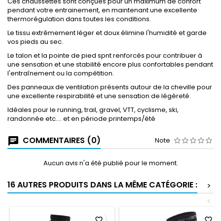
Ces chaussettes sont conçues pour un maximum de confort
pendant votre entrainement, en maintenant une excellente
thermorégulation dans toutes les conditions.
Le tissu extrêmement léger et doux élimine l'humidité et garde
vos pieds au sec.
Le talon et la pointe de pied spnt renforcés pour contribuer à
une sensation et une stabilité encore plus confortables pendant
l'entraînement ou la compétition.
Des panneaux de ventilation présents autour de la cheville pour
une excellente respirabilité et une sensation de légèreté.
Idéales pour le running, trail, gravel, VTT, cyclisme, ski,
randonnée etc.... et en période printemps/été
COMMENTAIRES (0)
Note
Aucun avis n'a été publié pour le moment.
16 AUTRES PRODUITS DANS LA MÊME CATÉGORIE :
>
<
favorite_border
favorite_border