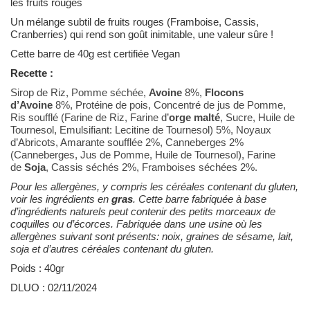
les fruits rouges
Un mélange subtil de fruits rouges (Framboise, Cassis,
Cranberries) qui rend son goût inimitable, une valeur sûre !
Cette barre de 40g est certifiée Vegan
Recette :
Sirop de Riz, Pomme séchée,
Avoine
8%,
Flocons
d’Avoine
8%, Protéine de pois, Concentré de jus de Pomme,
Ris soufflé (Farine de Riz, Farine d’
orge malté
, Sucre, Huile de
Tournesol, Emulsifiant: Lecitine de Tournesol) 5%, Noyaux
d’Abricots, Amarante soufflée 2%, Canneberges 2%
(Canneberges, Jus de Pomme, Huile de Tournesol), Farine
de
Soja
, Cassis séchés 2%, Framboises séchées 2%.
Pour les allergènes, y compris les céréales contenant du gluten,
voir les ingrédients en
gras
. Cette barre fabriquée à base
d’ingrédients naturels peut contenir des petits morceaux de
coquilles ou d’écorces. Fabriquée dans une usine où les
allergènes suivant sont présents: noix, graines de sésame, lait,
soja et d’autres céréales contenant du gluten.
Poids : 40gr
DLUO : 02/11/2024