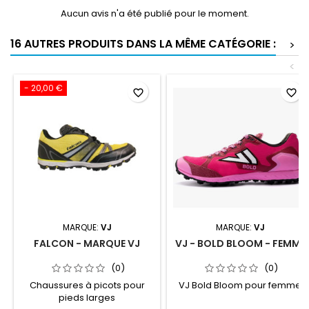
Aucun avis n'a été publié pour le moment.
16 AUTRES PRODUITS DANS LA MÊME CATÉGORIE :
>
<
- 20,00 €
favorite_border
favorite_border
MARQUE:
VJ
MARQUE:
VJ
FALCON - MARQUE VJ
VJ - BOLD BLOOM - FEMME
(0)
(0)
Chaussures à picots pour
VJ Bold Bloom pour femme
pieds larges