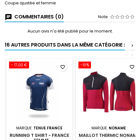
Coupe ajustée et femme
COMMENTAIRES (0)
Note
Aucun avis n'a été publié pour le moment.
16 AUTRES PRODUITS DANS LA MÊME CATÉGORIE :
>
<
- 17,00 €
-10%
favorite_border
favorite_border
MARQUE:
TENUE FRANCE
MARQUE:
NONAME
RUNNING T SHIRT - FRANCE
MAILLOT THERMIC NONAME