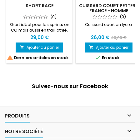
SHORT RACE
CUISSARD COURT PETTER -
FRANCE - HOMME
(0)
(0)
Short idéal pour les sprints en
Cuissard court en lycra
CO mais aussi en trail, athlé,
running...
29,00 €
26,00 €
40,00 €
Ajouter au panier
Ajouter au panier




Derniers articles en stock
En stock
Suivez-nous sur Facebook

PRODUITS

NOTRE SOCIÉTÉ