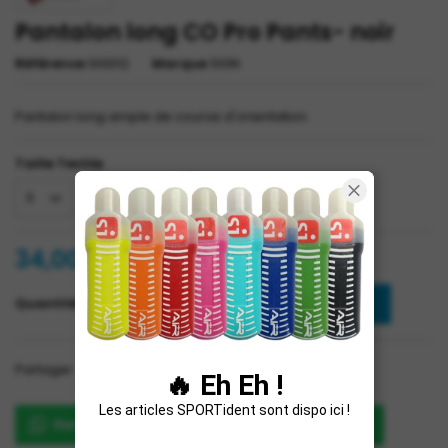
Pantalon long CO Pro Pants- noir
Référence
SIG012
Marque
SIGN
Pantalon long ample de course d'orientation.
Taille Textile
34,00 €
TTC
Ajouter au panier
Quantité

Partager
Partager
🔥 Eh Eh !
Les articles SPORTident sont dispo ici !
Renseignez-vous sur le produit sur WhatsApp