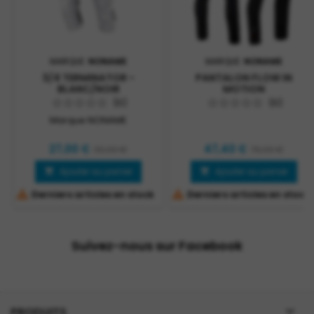
MARQUE:
NONAME
MARQUE:
NONAME
3/4 TERMINATOR -
PANTALON FLOW IN
BLANC/NOIR
MOTION
(0)
(0)
Marque NONAME
27,00 €
47,40 €
30,00 €
79,00 €
Ajouter au panier
Ajouter au panier




Derniers articles en stock
Derniers articles en stock
Suivez-nous sur Facebook

PRODUITS