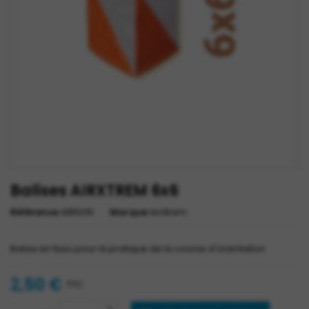
Balises AIRXTREM 6x6
Référence
AIR5015
Marque
Airxtrem
Balise en tissu pour la pratique de la course d'orientation
2,50 €
TTC