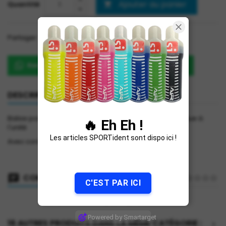
Ajouter au panier
Quantité

Partager
Partager
Renseignez-vous sur le produit sur WhatsApp
DESCRIPTION
DÉTAILS DU PRODUIT
Balise pour course d'orientation 15*15 cm robuste, vendue à
🔥 Eh Eh !
l'unité
Les articles SPORTident sont dispo ici !
Avec cordelette et crochet
COMMENTAIRES (0)
Note
C'EST PAR ICI
Aucun avis n'a été publié pour le moment.
Powered by Smartarget
16 AUTRES PRODUITS DANS LA MÊME CATÉGORIE :
>