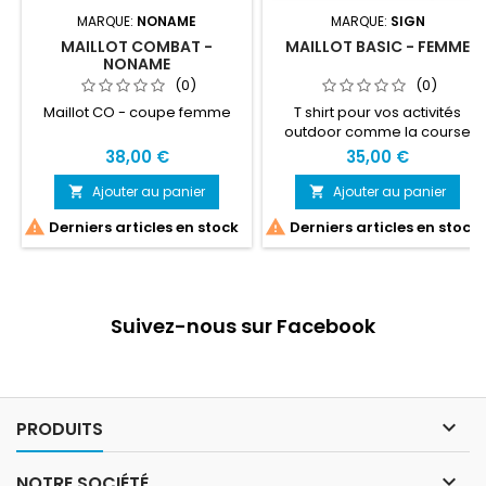
MARQUE:
NONAME
MARQUE:
SIGN
MAILLOT COMBAT -
MAILLOT BASIC - FEMME
NONAME
(0)
(0)
Maillot CO - coupe femme
T shirt pour vos activités
outdoor comme la course
d’orientation, le trail... mais
38,00 €
35,00 €
aussi toutes activités
sportives intérieures comme
Ajouter au panier
Ajouter au panier


extérieures


Derniers articles en stock
Derniers articles en stock
Suivez-nous sur Facebook

PRODUITS

NOTRE SOCIÉTÉ