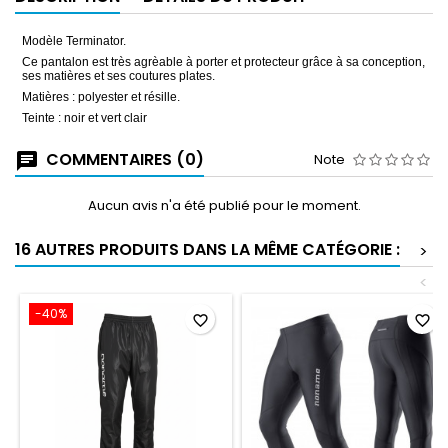
Modèle Terminator.
Ce pantalon est très agrèable à porter et protecteur grâce à sa conception,
ses matières et ses coutures plates.
Matières : polyester et résille.
Teinte : noir et vert clair
COMMENTAIRES (0)
Note
Aucun avis n'a été publié pour le moment.
16 AUTRES PRODUITS DANS LA MÊME CATÉGORIE :
>
<
-40%
favorite_border
favorite_border