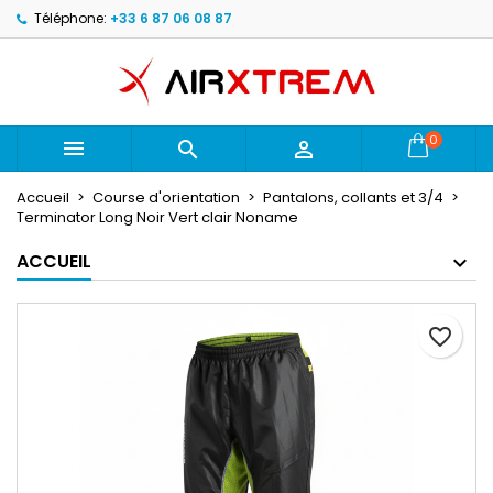
Téléphone:
+33 6 87 06 08 87
×
×
×
Mes listes d'envies
Créer une liste d'envies
Connexion
Créer une nouvelle liste
add_circle_outline
Vous devez être connecté pour ajouter des produits
Nom de la liste d'envies
à votre liste d'envies.
0



Annuler
Connexion
Accueil
Course d'orientation
Pantalons, collants et 3/4
Annuler
Créer une liste d'envies
Terminator Long Noir Vert clair Noname
ACCUEIL
favorite_border