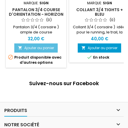
MARQUE:
SIGN
MARQUE:
SIGN
PANTALON 3/4 COURSE
COLLANT 3/4 TIGHTS +
D'ORIENTATION - HORIZON
BLEU
- VERT
(0)
(0)
Pantalon 3/4 ( corsaire )
Collant 3/4 ( corsaire ) idéal
ample de course
pour le running, le trail, la
d'orientation.
course d'orientation etc....
32,00 €
40,00 €
Ajouter au panier
Ajouter au panier




Produit disponible avec
En stock
d'autres options
Suivez-nous sur Facebook

PRODUITS

NOTRE SOCIÉTÉ