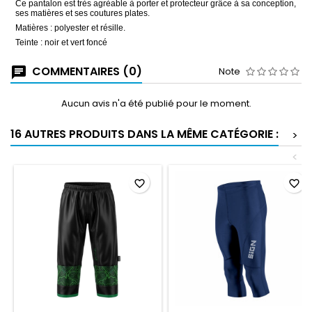
Ce pantalon est très agrèable à porter et protecteur grâce à sa conception,
ses matières et ses coutures plates.
Matières : polyester et résille.
Teinte : noir et vert foncé
COMMENTAIRES (0)
Note
Aucun avis n'a été publié pour le moment.
16 AUTRES PRODUITS DANS LA MÊME CATÉGORIE :
>
<
favorite_border
favorite_border