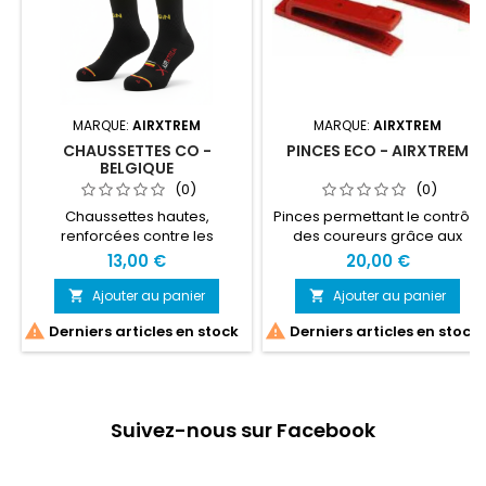
MARQUE:
AIRXTREM
MARQUE:
AIRXTREM
CHAUSSETTES CO -
PINCES ECO - AIRXTREM
BELGIQUE
(0)
(0)
Chaussettes hautes,
Pinces permettant le contrôle
renforcées contre les
des coureurs grâce aux
agressions de type ronces,
poinçons
13,00 €
20,00 €
tiques etc... Idéal pour le raid,
la course d 'orientation
Ajouter au panier
Ajouter au panier




Derniers articles en stock
Derniers articles en stock
Suivez-nous sur Facebook