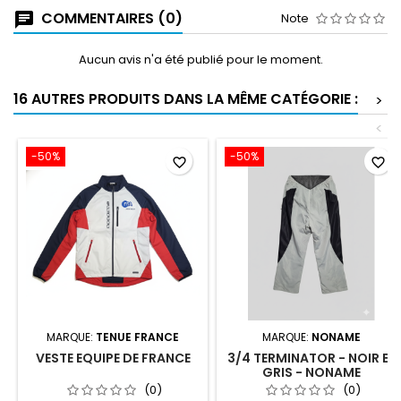
COMMENTAIRES (0)
Note
Aucun avis n'a été publié pour le moment.
16 AUTRES PRODUITS DANS LA MÊME CATÉGORIE :
>
<
-50%
-50%
favorite_border
favorite_border
MARQUE:
TENUE FRANCE
MARQUE:
NONAME
VESTE EQUIPE DE FRANCE
3/4 TERMINATOR - NOIR ET
GRIS - NONAME
(0)
(0)