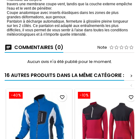
travers une membrane coupe-vent, tandis que la
couche
externe empêche
l'eau et le vent de pénétrer.
Coupe anatomique avec inserts élastiques dans les zones de plus
grandes déformations, aux genoux.
Pantalon à décharge automatique, fermeture à glissière pleine longueur
sur les 2 côtés.
Ce pantalon est adapté aux entraînements les plus
difficiles, il
vous permet de vous sentir à l'aise dans toutes les conditions
météorologiques et à n'importe quelle intensité.
COMMENTAIRES (0)
Note
Aucun avis n'a été publié pour le moment.
16 AUTRES PRODUITS DANS LA MÊME CATÉGORIE :
>
<
-40%
-10%
favorite_border
favorite_border