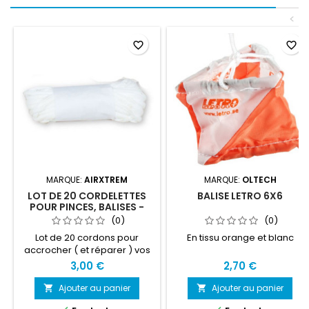
<
favorite_border
favorite_border
MARQUE:
AIRXTREM
MARQUE:
OLTECH
LOT DE 20 CORDELETTES
BALISE LETRO 6X6
POUR PINCES, BALISES -
50CM
(0)
(0)
Lot de 20 cordons pour
En tissu orange et blanc
accrocher ( et réparer ) vos
balises tissu, plastique et
3,00 €
2,70 €
pinces Diamètre : 2mm
Matériau : polyamide
Ajouter au panier
Ajouter au panier


Longueur : 50 cm ( idéal pour