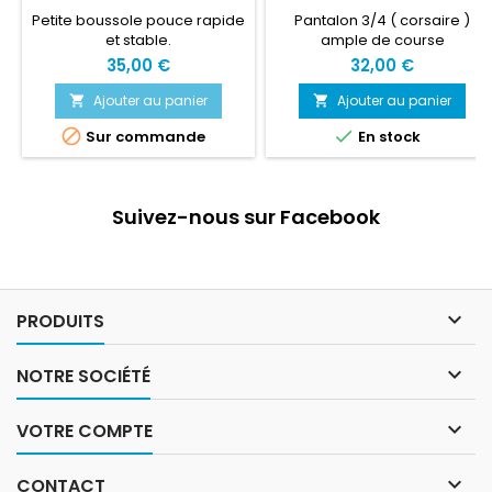
Petite boussole pouce rapide
Pantalon 3/4 ( corsaire )
et stable.
ample de course
d'orientation
35,00 €
32,00 €
Ajouter au panier
Ajouter au panier




Sur commande
En stock
Suivez-nous sur Facebook

PRODUITS

NOTRE SOCIÉTÉ

VOTRE COMPTE

CONTACT