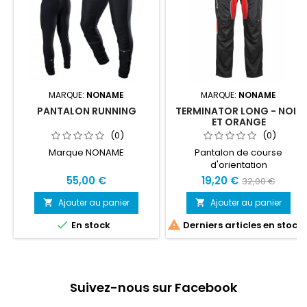
MARQUE:
NONAME
MARQUE:
NONAME
PANTALON RUNNING
TERMINATOR LONG - NOIR
ET ORANGE
(0)
(0)
Marque NONAME
Pantalon de course
d'orientation
55,00 €
19,20 €
32,00 €
Ajouter au panier
Ajouter au panier




En stock
Derniers articles en stock
Suivez-nous sur Facebook