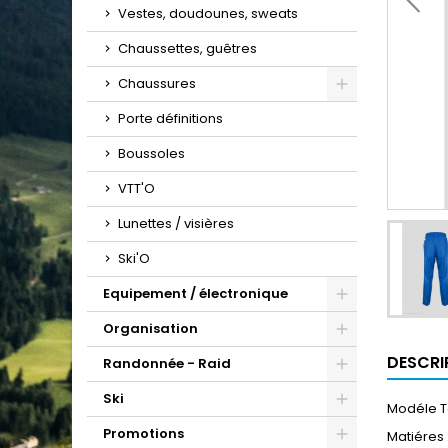
Vestes, doudounes, sweats
Chaussettes, guêtres
Chaussures
Porte définitions
Boussoles
VTT'O
Lunettes / visières
Ski'O
Equipement / électronique
Organisation
DESCRI
Randonnée - Raid
Ski
Modéle T
Promotions
Matiéres :