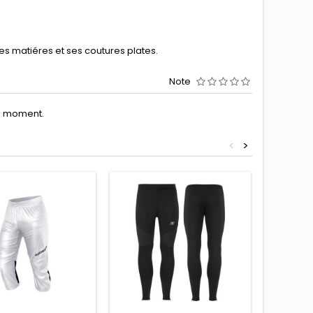
es matiéres et ses coutures plates.
Note
le moment.
<
>