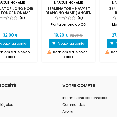
ARQUE:
NONAME
MARQUE:
NONAME
MA
NATOR LONG NOIR
TERMINATOR - NAVY ET
3/4
T FONCÉ NONAME
BLANC NONAME ( ANCIEN
MODÈLE )
(0)
(0)
Pantalon long de CO
Ma
32,00 €
19,20 €
27
32,00 €
Ajouter au panier
Ajouter au panier




niers articles en
Derniers articles en
Dern
stock
stock
SOCIÉTÉ
VOTRE COMPTE
Informations personnelles
 légales
Commandes
Avoirs