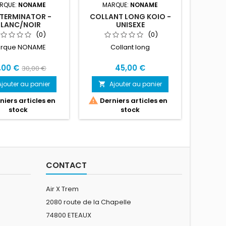
RQUE:
NONAME
MARQUE:
NONAME
M
 TERMINATOR -
COLLANT LONG KOIO -
PANTAL
BLANC/NOIR
UNISEXE
HYBRI
(0)
(0)
rque NONAME
Collant long
Panta
prati
d
,00 €
45,00 €
30,00 €
Ajouter au panier
Ajouter au panier
A



iers articles en
Derniers articles en
stock
stock
CONTACT
Air X Trem
2080 route de la Chapelle
74800 ETEAUX