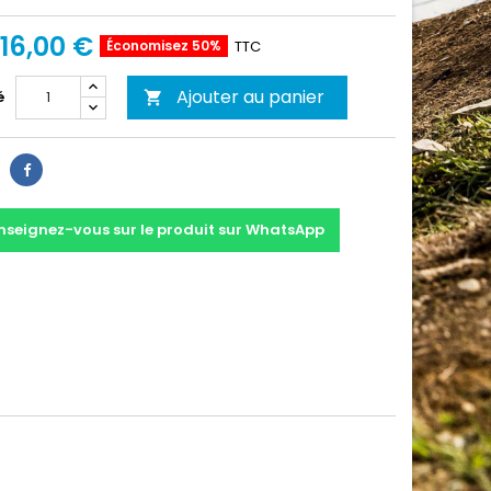
16,00 €
Économisez 50%
TTC
Ajouter au panier
é

Partager
nseignez-vous sur le produit sur WhatsApp