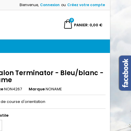
Bienvenue,
Connexion
ou
Créez votre compte
×
×
×
0
ercher
PANIER
0,00 €
n
s
alon Terminator - Bleu/blanc -
ame
ce
NON4267
Marque
NONAME
 de course d'orientation
xtile