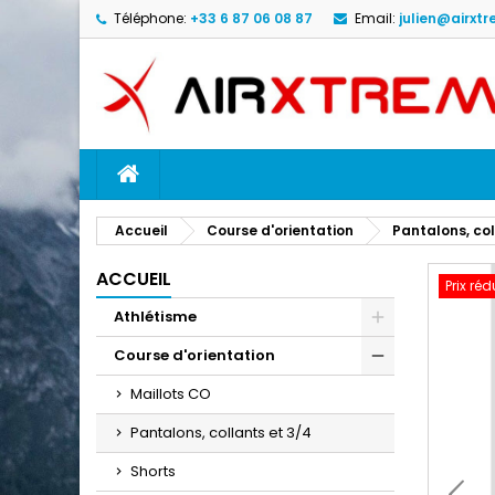
Téléphone:
+33 6 87 06 08 87
Email:
julien@airxtr
M
C
C
add_circle_outline
Vo
No
d'e
ACCUEIL
Accueil
Course d'orientation
Pantalons, col
ACCUEIL
Prix réd
Athlétisme
Course d'orientation
Maillots CO
Pantalons, collants et 3/4
Shorts