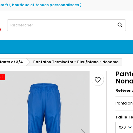
em.fr ( boutique et tenues personnalisees )
es listes d'envies
réer une liste d'envies
onnexion
Rech
Créer une nouvelle liste
us devez être connecté pour ajouter des produits à votre liste
m de la liste d'envies
nvies.
Annuler
Connexio
lants et 3/4
Pantalon Terminator - Bleu/blanc - Noname
Annuler
Créer une liste d'envie
Pant
uit
favorite_border
Non
Référen
Pantalon
Taille Te