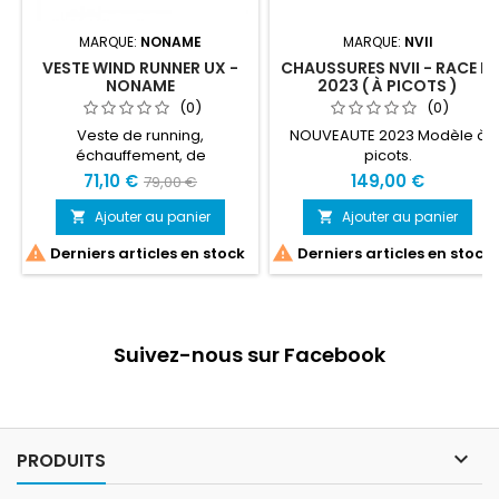
MARQUE:
NONAME
MARQUE:
NVII
VESTE WIND RUNNER UX -
CHAUSSURES NVII - RACE F1
NONAME
2023 ( À PICOTS )
(0)
(0)
Veste de running,
NOUVEAUTE 2023 Modèle à
échauffement, de
picots.
survêtement...
71,10 €
149,00 €
79,00 €
Ajouter au panier
Ajouter au panier




Derniers articles en stock
Derniers articles en stock
Suivez-nous sur Facebook

PRODUITS