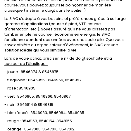
course, vous pouvez toujours le poinçonner de manière
classique ( insérer le doigt dans le boitier )
Le SIAC s'adapte à vos besoins et préférences grâce à sa large
gamme d'applications (course à pied, VTT, course
d'orientation, etc.). Soyez assuré qu'il ne vous laissera pas
tomber en pleine course : économe en énergie, le SIAC
fonctionne pendant des années avec une seule pile. Que vous
soyez athlète ou organisateur d'événement, le SIAC est une
solution idéale qui vous simplifie la vie.
Lors de votre achat, préciser le n° de doigt souhaité et la
couleur de l'élastique :
- jaune : 8546874 & 8546875
- turquoise : 8546955, 8546956, 8546957
- rose : 8546905
- vert : 8546865, 8546866, 8546867
- noir : 8546814 & 8546815
- bleu foncé : 8546983, 8546984, 8546985
- rouge : 8548153, 8548154, 8548155
- orange : 8547008, 8547010, 8547012