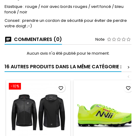
Elastique : rouge / noir avec bords rouges / vert foncé / bleu
foncé / noir
Conseil : prendre un cordon de sécurité pour éviter de perdre
votre doigt ;-)
COMMENTAIRES (0)
Note
Aucun avis n'a été publié pour le moment.
16 AUTRES PRODUITS DANS LA MÊME CATÉGORIE :
>
<
-10%
favorite_border
favorite_border