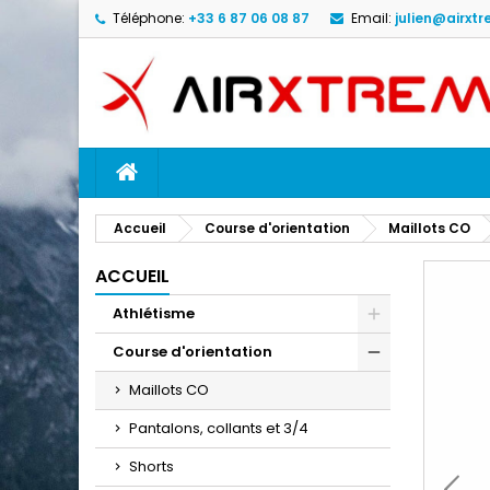
Téléphone:
+33 6 87 06 08 87
Email:
julien@airxtr
M
C
C
add_circle_outline
Vo
No
d'e
ACCUEIL
Accueil
Course d'orientation
Maillots CO
ACCUEIL
Athlétisme
Course d'orientation
Maillots CO
Pantalons, collants et 3/4
Shorts