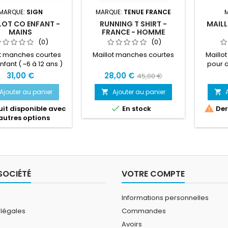
MARQUE:
SIGN
MARQUE:
TENUE FRANCE
LOT CO ENFANT -
RUNNING T SHIRT -
MAILL
MAINS
FRANCE - HOMME
(0)
(0)
ot manches courtes
Maillot manches courtes
Maillo
nfant ( ~6 à 12 ans )
pour a
 toutes pratiques
pratiqu
31,00 €
28,00 €
45,00 €
ves ( trail, course à
cours
ourse d'orientation...
d'
Ajouter au panier
Ajouter au panier


)


it disponible avec
En stock
Dern
autres options
SOCIÉTÉ
VOTRE COMPTE
Informations personnelles
 légales
Commandes
Avoirs