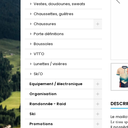
Vestes, doudounes, sweats
Chaussettes, guêtres
Chaussures
Porte définitions
Boussoles
VTT'O
Lunettes / visières
Ski'O
Equipement / électronique
Organisation
DESCRI
Randonnée - Raid
Ski
Le maillo
Le tissu s
Promotions
Il possèd