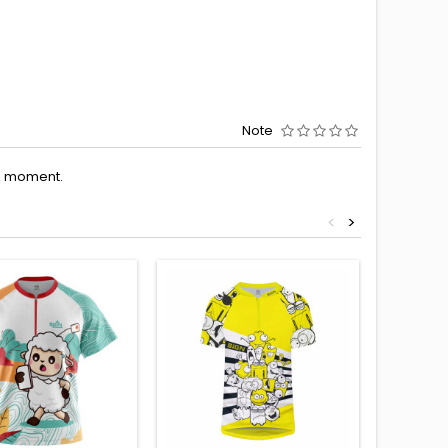
Note
le moment.
<
>