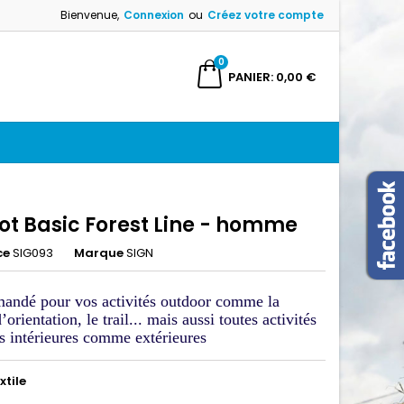
Bienvenue,
Connexion
ou
Créez votre compte
×
×
×
0
ercher
PANIER
0,00 €
n
s
ot Basic Forest Line - homme
ce
SIG093
Marque
SIGN
ndé pour vos activités outdoor comme la
’orientation, le trail... mais aussi toutes activités
es intérieures comme extérieures
xtile