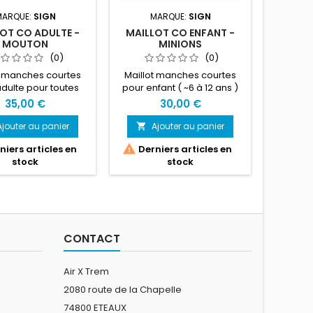
MARQUE:
SIGN
MARQUE:
SIGN
M
OT CO ADULTE -
MAILLOT CO ENFANT -
MAILLOT
MOUTON
MINIONS
(0)
(0)
t manches courtes
Maillot manches courtes
Recom
dulte pour toutes
pour enfant ( ~6 à 12 ans )
activité
es sportives ( trail,
pour toutes pratiques
course
35,00 €
30,00 €
e à pied, course
sportives ( trail, course à
trail..
orientation... )
pied, course d'orientation...
acti
Ajouter au panier
Ajouter au panier
A


)
inté


iers articles en
Derniers articles en
Produi
stock
stock
d'a
CONTACT
Air X Trem
2080 route de la Chapelle
74800 ETEAUX