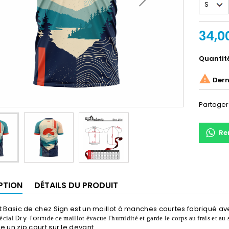
34,0
Quantit

Derni
Partager
Re
PTION
DÉTAILS DU PRODUIT
t Basic de chez Sign
est un maillot à manches courtes fabriqué avec
Dry-form
pécial
de ce maillot évacue l'humidité et garde le corps au frais et au
e un zip court sur le devant.