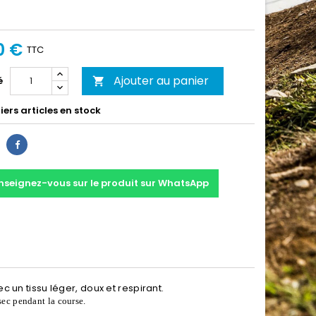
0 €
TTC
Ajouter au panier
é

ers articles en stock
Partager
nseignez-vous sur le produit sur WhatsApp
 un tissu léger, doux et respirant.
 sec pendant la course.