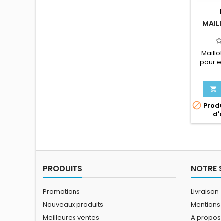
MAIL
Maill
pour e
pour
sporti
pied, c


Produ
d'
PRODUITS
NOTRE 
Promotions
Livraison
Nouveaux produits
Mentions
Meilleures ventes
A propos