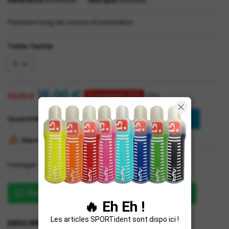
Référence
NON4256
Marque
NONAME
Pantalon long de course d'orientation
Taille Textile
16,00 €
Économisez 50%
TTC
32,00 €
Ajouter au panier
Quantité


Derniers articles en stock
Partager
Partager
Renseignez-vous sur le produit sur WhatsApp
🔥 Eh Eh !
Les articles SPORTident sont dispo ici !
DESCRIPTION
DÉTAILS DU PRODUIT