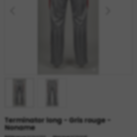
Terminator long - Gris rouge -
Noname