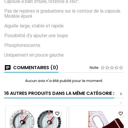
Capsule à bain d'huile, rotative à 360°.
Pas de repères ni graduations sur le contour de la capsule.
Modèle épuré
Aiguille large, stable et rapide
Possibilité d'y ajouter une loupe
Phosphorescente
Uniquement en pouce gauche
COMMENTAIRES (0)
Note
Aucun avis n'a été publié pour le moment.
16 AUTRES PRODUITS DANS LA MÊME CATÉGORIE :
>
<
favorite_border
favorite_border