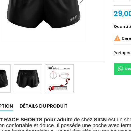
29,0
Quantit

Derni
Partager
Re
PTION
DÉTAILS DU PRODUIT
rt RACE SHORTS pour adulte
de chez
SIGN
est un sh
on confortable et douce. Il possède une poche avec ferme