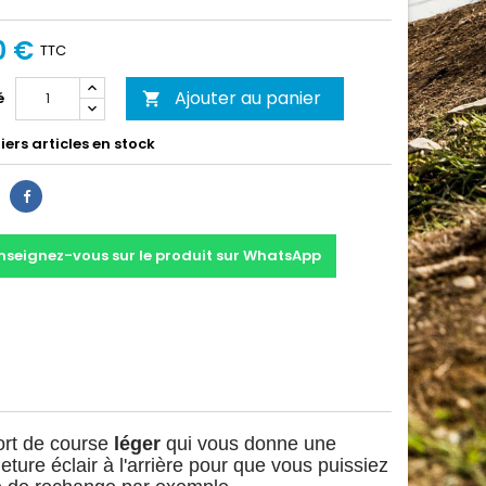
0 €
TTC
Ajouter au panier
é

ers articles en stock
Partager
nseignez-vous sur le produit sur WhatsApp
ort de course
léger
qui vous donne une
ture éclair à l'arrière pour que vous puissiez