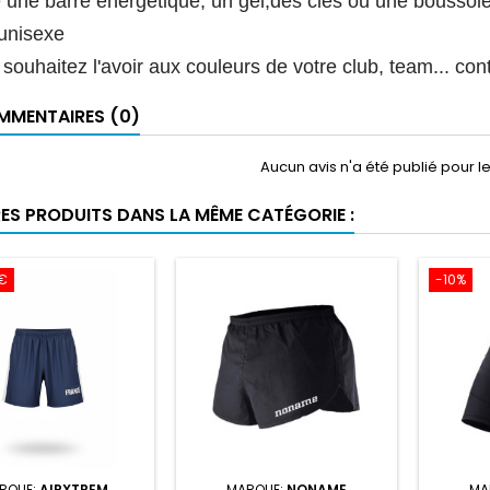
 une barre énergétique, un gel,des clés ou une boussol
unisexe
 souhaitez l'avoir aux couleurs de votre club, team... co
MENTAIRES (0)
Aucun avis n'a été publié pour 
RES PRODUITS DANS LA MÊME CATÉGORIE :
 €
-10%
RQUE:
AIRXTREM
MARQUE:
NONAME
MA