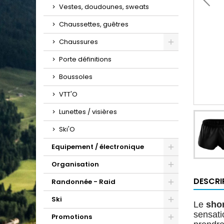
Vestes, doudounes, sweats
Chaussettes, guêtres
Chaussures
Porte définitions
Boussoles
VTT'O
Lunettes / visières
Ski'O
Equipement / électronique
Organisation
DESCRI
Randonnée - Raid
Ski
Le
sho
sensati
Promotions