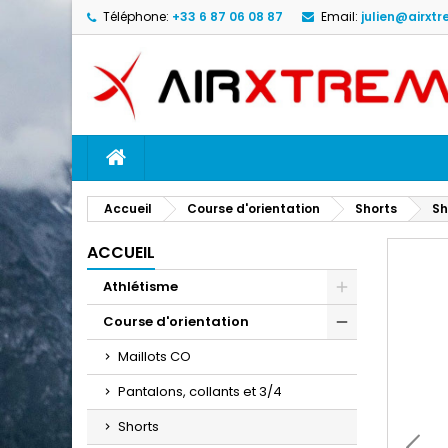
Téléphone:
+33 6 87 06 08 87
Email:
julien@airxtr
M
C
C
add_circle_outline
Vo
No
d'e
ACCUEIL
Accueil
Course d'orientation
Shorts
Sh
ACCUEIL
Athlétisme
Course d'orientation
Maillots CO
Pantalons, collants et 3/4
Shorts