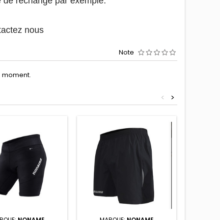
e de rechange par exemple.
ntactez nous
Note
le moment.
<
>
- 13,00 €
RQUE:
NONAME
MARQUE:
NONAME
MARQU