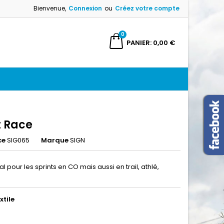
Bienvenue,
Connexion
ou
Créez votre compte
×
×
×
0
ercher
PANIER
0,00 €
n
s
t Race
ce
SIG065
Marque
SIGN
al pour les sprints en CO mais aussi en trail, athlé,
xtile