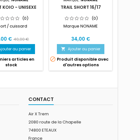
 KOIO - UNISEXE
TRAIL SHORT 16/17
RUN
(0)
(0)
ort / cuissard
Marque NONAME
Short 
,00 €
34,00 €
22
40,00 €
Ajouter au panier
Ajouter au panier
A




iers articles en
Produit disponible avec
Dern
stock
d'autres options
CONTACT
Air X Trem
2080 route de la Chapelle
74800 ETEAUX
France