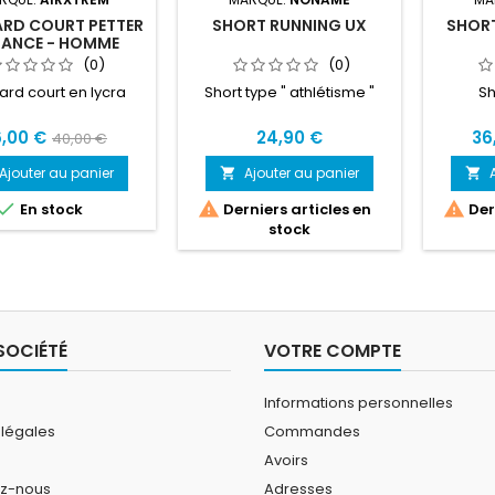
ARD COURT PETTER
SHORT RUNNING UX
SHORT
RANCE - HOMME
(0)
(0)
ard court en lycra
Short type " athlétisme "
Sh
,00 €
24,90 €
36
40,00 €
Ajouter au panier
Ajouter au panier





En stock
Derniers articles en
Dern
stock
SOCIÉTÉ
VOTRE COMPTE
Informations personnelles
 légales
Commandes
Avoirs
ez-nous
Adresses