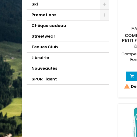
Ski
Promotions
Chèque cadeau
MA
COMP
Streetwear
PETIT 
Tenues Club
Compee
Librairie
For
Nouveautés

SPORTident

Der