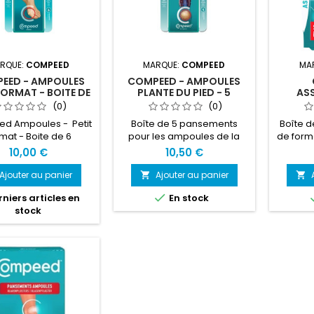
RQUE:
COMPEED
MARQUE:
COMPEED
MA
EED - AMPOULES
COMPEED - AMPOULES
FORMAT - BOITE DE
PLANTE DU PIED - 5
AS
6
PANSEMENTS
(0)
(0)
d Ampoules - Petit
Boîte de 5 pansements
Boîte d
mat - Boite de 6
pour les ampoules de la
de form
plante du pied
format 
10,00 €
10,50 €
Ajouter au panier
Ajouter au panier



niers articles en
En stock
stock