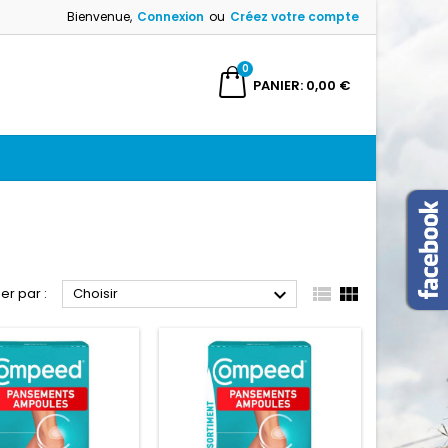
Bienvenue,
Connexion
ou
Créez votre compte
×
×
×
×
0
ercher
PANIER
0,00 €
)
n
s



ier par :
Choisir