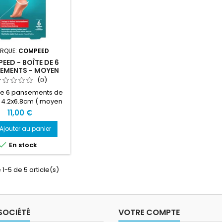
RQUE:
COMPEED
EED - BOÎTE DE 6
EMENTS - MOYEN
FORMAT
(0)
de 6 pansements de
 4.2x6.8cm ( moyen
format )
11,00 €
Ajouter au panier

En stock
 1-5 de 5 article(s)
SOCIÉTÉ
VOTRE COMPTE