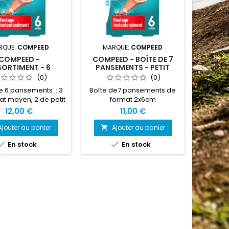
RQUE:
COMPEED
MARQUE:
COMPEED
COMPEED -
COMPEED - BOÎTE DE 7
SORTIMENT - 6
PANSEMENTS - PETIT
PANSEMENTS
FORMAT
(0)
(0)
e 6 pansements : 3
Boîte de7 pansements de
at moyen, 2 de petit
format 2x6cm
et 1 pour les orteils
12,00 €
11,00 €
Ajouter au panier
Ajouter au panier



En stock
En stock