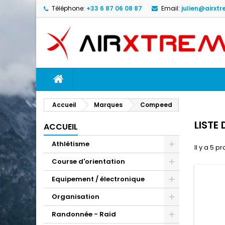
Téléphone:
+33 6 87 06 08 87
Email:
julien@airxtr
M
(
C
C
add_circle_outline
((
Vo
No
d'e
ACCUEIL
Accueil
Marques
Compeed
LISTE
ACCUEIL
Athlétisme
Il y a 5 pr
Course d'orientation
Equipement / électronique
Organisation
Randonnée - Raid