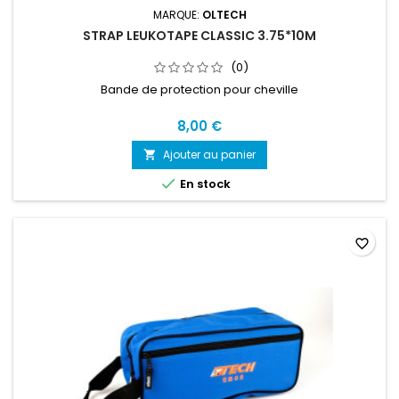
MARQUE:
OLTECH
STRAP LEUKOTAPE CLASSIC 3.75*10M
(0)
Bande de protection pour cheville
8,00 €
Ajouter au panier


En stock
favorite_border