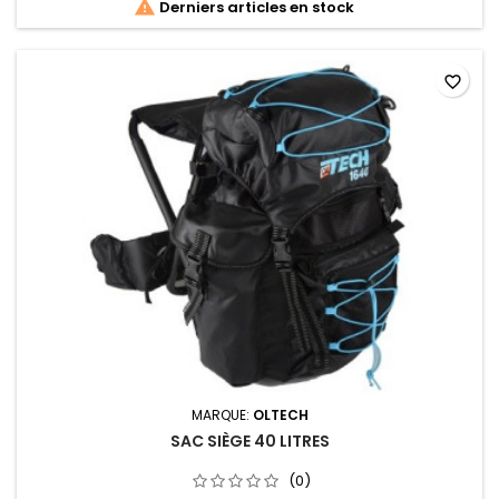

Derniers articles en stock
favorite_border
MARQUE:
OLTECH
SAC SIÈGE 40 LITRES
(0)