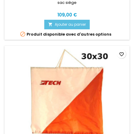
sac siège
109,00 €
Ajouter au panier


Produit disponible avec d'autres options
favorite_border