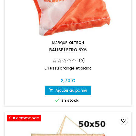
MARQUE:
OLTECH
BALISE LETRO 6X6
(0)
En tissu orange et blanc
2,70 €
Ajouter au panier


En stock
Sur commande
favorite_border