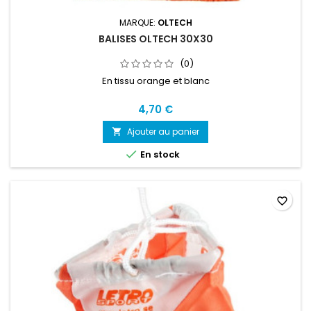
MARQUE:
OLTECH
BALISES OLTECH 30X30
(0)
En tissu orange et blanc
4,70 €
Ajouter au panier


En stock
favorite_border