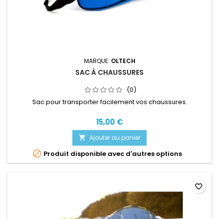
MARQUE:
OLTECH
SAC À CHAUSSURES
(0)
Sac pour transporter facilement vos chaussures.
15,00 €
Ajouter au panier


Produit disponible avec d'autres options
favorite_border