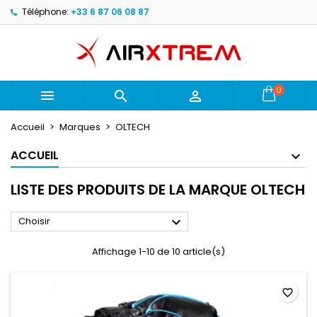
Téléphone:
+33 6 87 06 08 87
×
×
×
×
Mes listes d'envies
((modalTitle))
Créer une liste d'envies
Connexion
Créer une nouvelle liste
add_circle_outline
((confirmMessage))
Vous devez être connecté pour ajouter des produits
Nom de la liste d'envies
à votre liste d'envies.
0



((cancelText))
((modalDeleteText))
Annuler
Connexion
Accueil
Marques
OLTECH
Annuler
Créer une liste d'envies
ACCUEIL
LISTE DES PRODUITS DE LA MARQUE OLTECH

Choisir
Affichage 1-10 de 10 article(s)
favorite_border