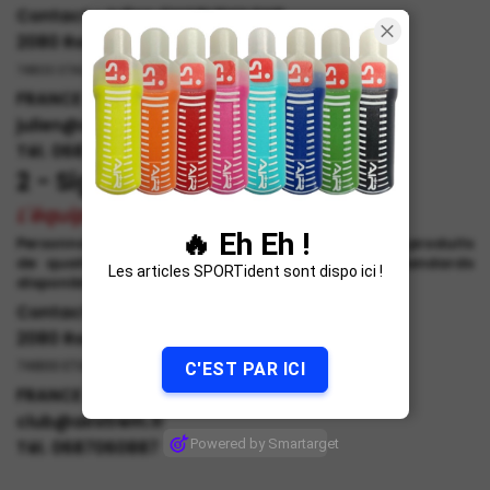
Contact : Julien CHARLEMAGNE
2080 Route de la Chapelle
74800 ETAUX
FRANCE
julien@airxtrem.fr
Tél. 0687060887
2 - Sign
L'équipementier textile de votre club
🔥 Eh Eh !
Personnalisation complète de votre image sur des produits
de qualité à partir de 10 pièces.
Vêtements standards
Les articles SPORTident sont dispo ici !
disponibles sur AirXtrem Boutique.
Contact : Julien CHARLEMAGNE
2080 Route de la Chapelle
74800 ETAUX
C'EST PAR ICI
FRANCE
club@airxtrem.fr
Powered by Smartarget
Tél. 0687060887