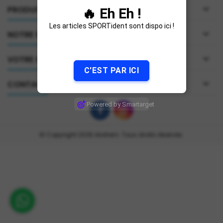

PRODUITS
🔥 Eh Eh !
Les articles SPORTident sont dispo ici !

NOTRE SOCIÉTÉ

VOTRE COMPTE
C'EST PAR ICI

CONTACT
Powered by Smartarget
Facebook
Instagram
© Copyright 2026 Airxtrem. Tous droits réservés.