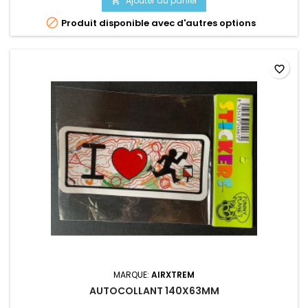
Ajouter au panier


Produit disponible avec d'autres options
favorite_border
MARQUE:
AIRXTREM
AUTOCOLLANT 140X63MM