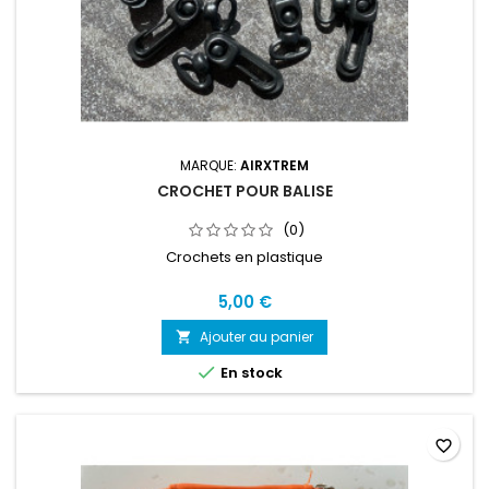
MARQUE:
AIRXTREM
CROCHET POUR BALISE
(0)
Crochets en plastique
5,00 €
Ajouter au panier


En stock
favorite_border