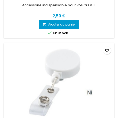
Accessoire indispensable pour vos CO VTT
2,50 €
Ajouter au panier


En stock
favorite_border