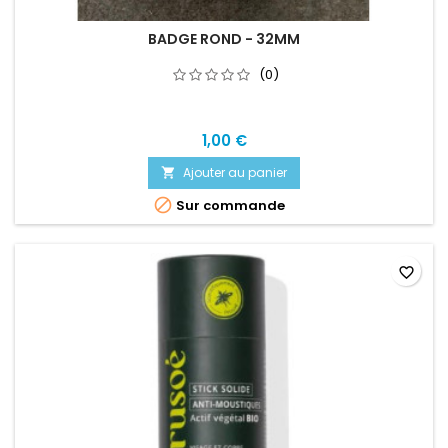
BADGE ROND - 32MM
(0)
1,00 €
Ajouter au panier


Sur commande
favorite_border