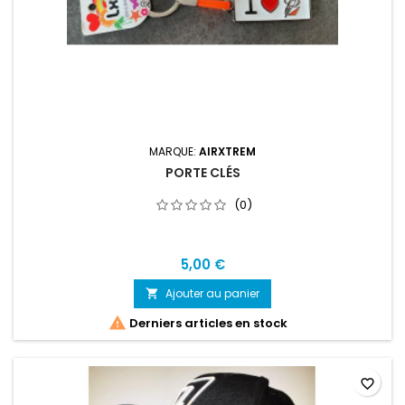
MARQUE:
AIRXTREM
PORTE CLÉS
(0)
5,00 €
Ajouter au panier


Derniers articles en stock
favorite_border