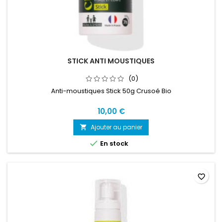
STICK ANTI MOUSTIQUES
(0)
Anti-moustiques Stick 50g Crusoé Bio
10,00 €
Ajouter au panier


En stock
favorite_border