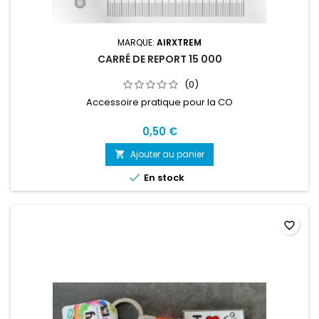
MARQUE:
AIRXTREM
CARRÉ DE REPORT 15 000
(0)
Accessoire pratique pour la CO
0,50 €
Ajouter au panier


En stock
favorite_border