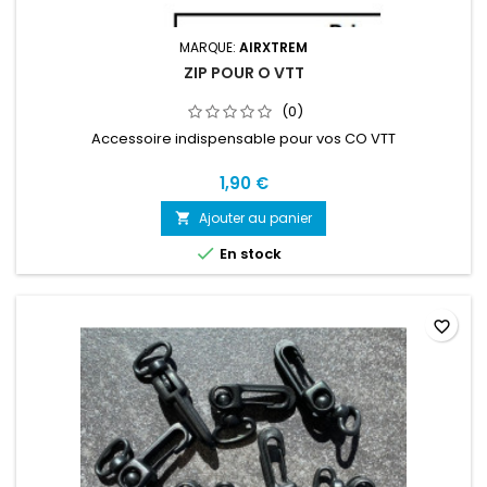
MARQUE:
AIRXTREM
ZIP POUR O VTT
(0)
Accessoire indispensable pour vos CO VTT
1,90 €
Ajouter au panier


En stock
favorite_border