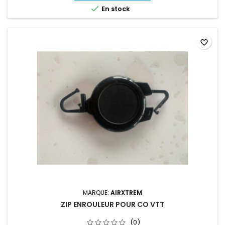

En stock
favorite_border
MARQUE:
AIRXTREM
ZIP ENROULEUR POUR CO VTT
(0)