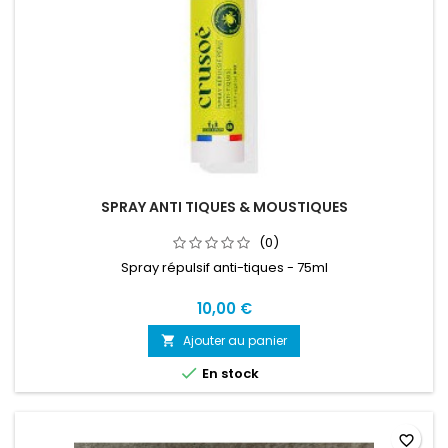
SPRAY ANTI TIQUES & MOUSTIQUES
(0)
Spray répulsif anti-tiques - 75ml
10,00 €
Ajouter au panier


En stock
favorite_border