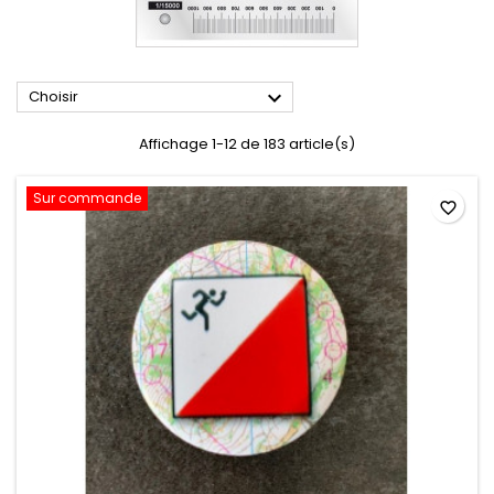

Choisir
Affichage 1-12 de 183 article(s)
Sur commande
favorite_border