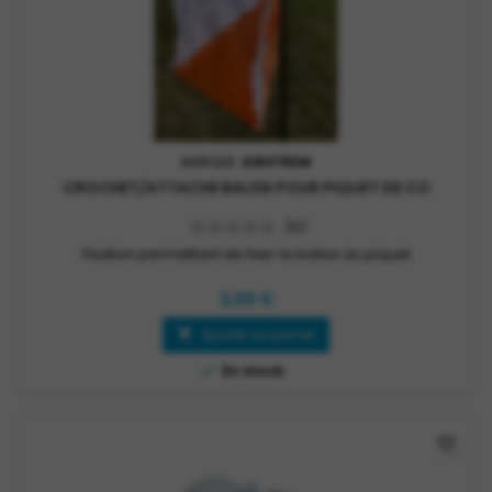
MARQUE:
AIRXTREM
CROCHET/ATTACHE BALISE POUR PIQUET DE CO
(0)
Fixation permettant de fixer la balise au piquet
3,00 €
Ajouter au panier


En stock
favorite_border