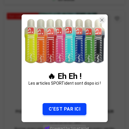
Sur commande
favorite_border
🔥 Eh Eh !
Les articles SPORTident sont dispo ici !
MARQUE:
AIRXTREM
C'EST PAR ICI
PIQUET PERMANENT PARC / JARDIN PUBLIC POUR
COURSE D'ORIENTATION
(0)
Powered by Smartarget
Borne avec pince pour une installation en parc, jardin