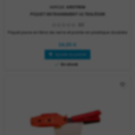
MARQUE:
AIRXTREM
PIQUET ENTRAINEMENT ULTRALÉGER
(0)
Piquet jaune en fibre de verre et pointe en plastique doublée
24,00 €
Ajouter au panier


En stock
favorite_border