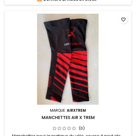
favorite_border
MARQUE:
AIRXTREM
MANCHETTES AIR X TREM
(0)
Manchettes pour la pratique du vélo, course à pied etc....