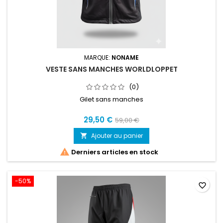
MARQUE:
NONAME
VESTE SANS MANCHES WORLDLOPPET
(0)
Gilet sans manches
29,50 €
59,00 €
Ajouter au panier


Derniers articles en stock
-50%
favorite_border