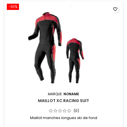
-30%
favorite_border
MARQUE:
NONAME
MAILLOT XC RACING SUIT
(0)
Maillot manches longues ski de fond