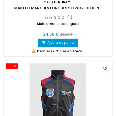
MARQUE:
NONAME
MAILLOT MANCHES LONGUES SKI WORLDLOPPET
(0)
Maillot manches longues
24,50 €
49,00 €
Ajouter au panier


Derniers articles en stock
-50%
favorite_border