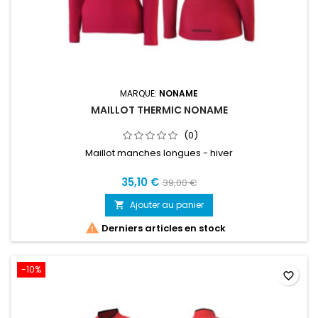
MARQUE:
NONAME
MAILLOT THERMIC NONAME
(0)
Maillot manches longues - hiver
35,10 €
39,00 €
Ajouter au panier


Derniers articles en stock
-10%
favorite_border