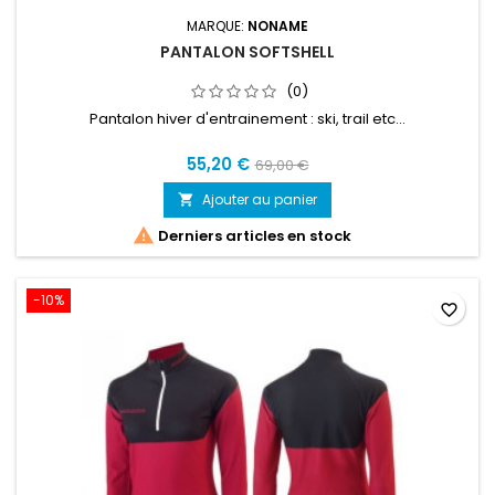
MARQUE:
NONAME
PANTALON SOFTSHELL
(0)
Pantalon hiver d'entrainement : ski, trail etc...
55,20 €
69,00 €
Ajouter au panier


Derniers articles en stock
-10%
favorite_border