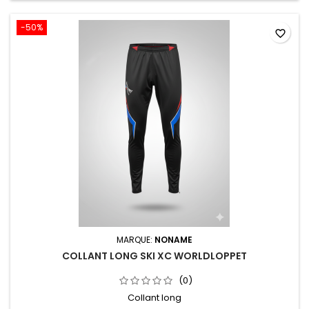
-50%
favorite_border
MARQUE:
NONAME
COLLANT LONG SKI XC WORLDLOPPET
(0)
Collant long