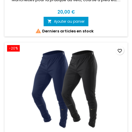
20,00 €
Ajouter au panier


Derniers articles en stock
-20%
favorite_border