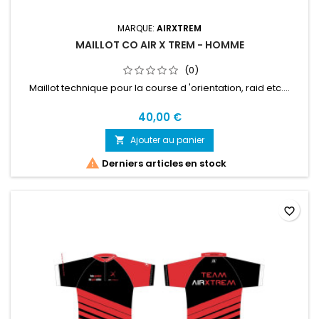
MARQUE:
AIRXTREM
MAILLOT CO AIR X TREM - HOMME
(0)
Maillot technique pour la course d 'orientation, raid etc....
40,00 €
Ajouter au panier


Derniers articles en stock
favorite_border