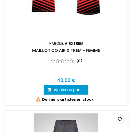
MARQUE:
AIRXTREM
MAILLOT CO AIR X TREM - FEMME
(0)
40,00 €
Ajouter au panier


Derniers articles en stock
favorite_border