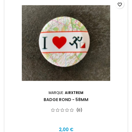
favorite_border
MARQUE:
AIRXTREM
BADGE ROND - 58MM
(0)
2,00 €