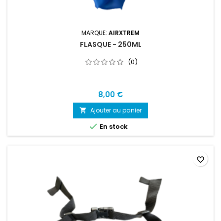
MARQUE:
AIRXTREM
FLASQUE - 250ML
(0)
8,00 €
Ajouter au panier


En stock
favorite_border