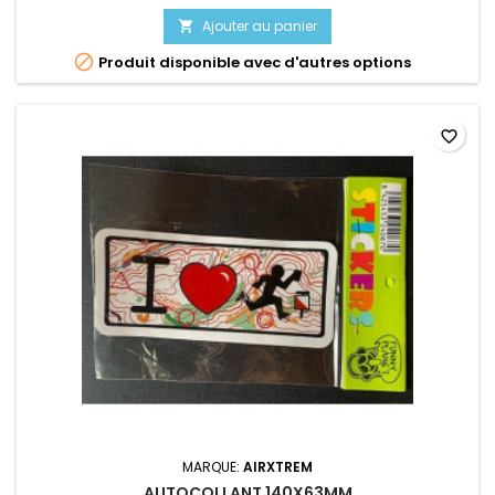
Ajouter au panier


Produit disponible avec d'autres options
favorite_border
MARQUE:
AIRXTREM
AUTOCOLLANT 140X63MM