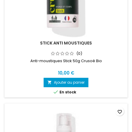
STICK ANTI MOUSTIQUES
(0)
Anti-moustiques Stick 50g Crusoé Bio
10,00 €
Ajouter au panier


En stock
favorite_border