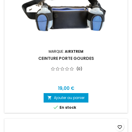
MARQUE:
AIRXTREM
CEINTURE PORTE GOURDES
(0)
19,00 €
Ajouter au panier


En stock
favorite_border