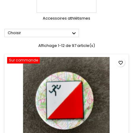
Accessoires athlétismes

Choisir
Affichage 1-12 de 97 article(s)
Sur commande
favorite_border