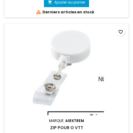
Ajouter au panier


Derniers articles en stock
favorite_border
MARQUE:
AIRXTREM
ZIP POUR O VTT