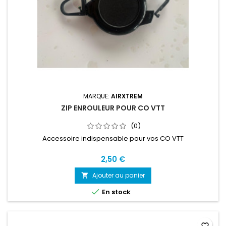
MARQUE:
AIRXTREM
ZIP ENROULEUR POUR CO VTT
(0)
Accessoire indispensable pour vos CO VTT
2,50 €
Ajouter au panier


En stock
favorite_border