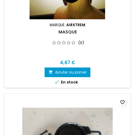
MARQUE:
AIRXTREM
MASQUE
(0)
4,67 €
Ajouter au panier


En stock
favorite_border