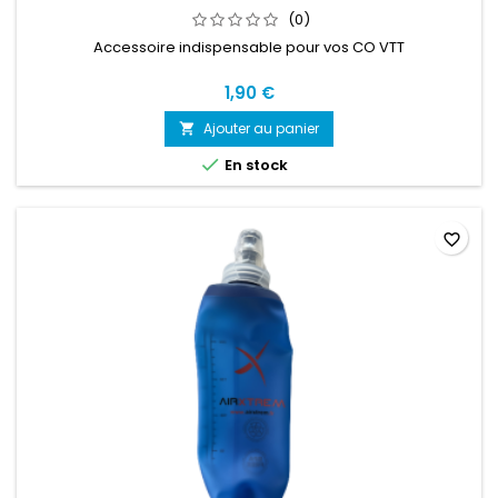
(0)
Accessoire indispensable pour vos CO VTT
1,90 €
Ajouter au panier


En stock
favorite_border