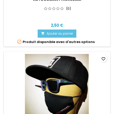
(0)
2,50 €
Ajouter au panier


Produit disponible avec d'autres options
favorite_border