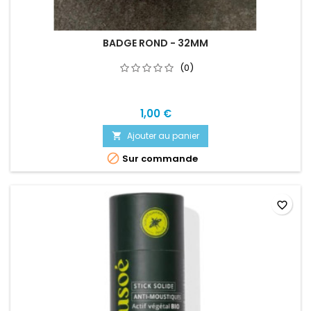
BADGE ROND - 32MM
(0)
1,00 €
Ajouter au panier


Sur commande
favorite_border