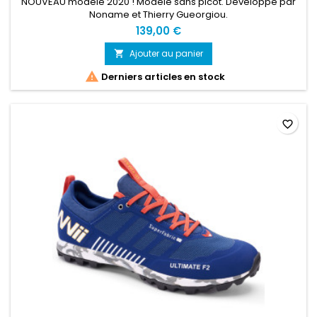
NOUVEAU modèle 2020 ! Modèle sans picot. Développé par
Noname et Thierry Gueorgiou.
139,00 €
Ajouter au panier


Derniers articles en stock
favorite_border