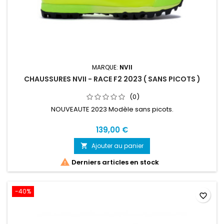
MARQUE:
NVII
CHAUSSURES NVII - RACE F2 2023 ( SANS PICOTS )
(0)
NOUVEAUTE 2023 Modèle sans picots.
139,00 €
Ajouter au panier


Derniers articles en stock
-40%
favorite_border