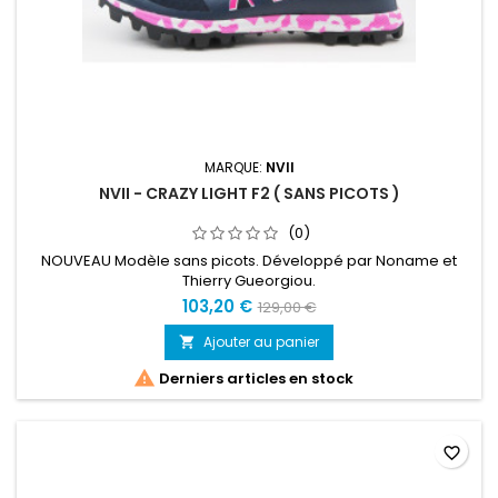
MARQUE:
NVII
NVII - CRAZY LIGHT F2 ( SANS PICOTS )
(0)
NOUVEAU Modèle sans picots. Développé par Noname et
Thierry Gueorgiou.
103,20 €
129,00 €
Ajouter au panier


Derniers articles en stock
favorite_border