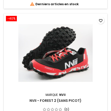

Derniers articles en stock
-40%
favorite_border
MARQUE:
NVII
NVII - FOREST 2 (SANS PICOT)
(0)