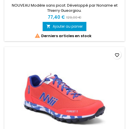
NOUVEAU Modèle sans picot. Développé par Noname et
Thierry Gueorgiou.
77,40 €
129,00 €
Ajouter au panier


Derniers articles en stock
favorite_border