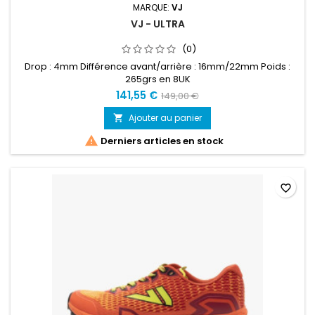
MARQUE:
VJ
VJ - ULTRA
(0)
Drop : 4mm Différence avant/arrière : 16mm/22mm Poids :
265grs en 8UK
141,55 €
149,00 €
Ajouter au panier


Derniers articles en stock
favorite_border