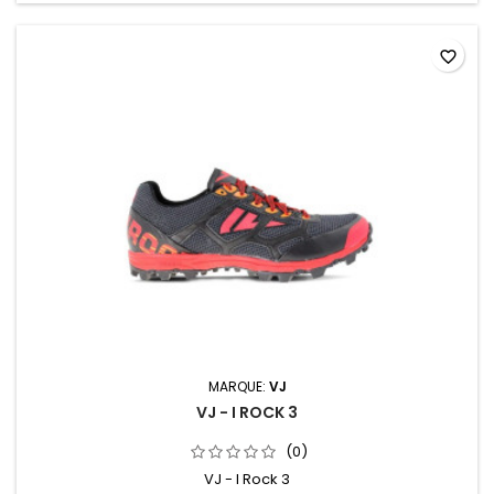
favorite_border
MARQUE:
VJ
VJ - I ROCK 3
(0)
VJ - I Rock 3