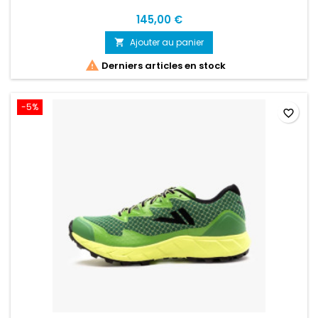
145,00 €
Ajouter au panier


Derniers articles en stock
-5%
favorite_border