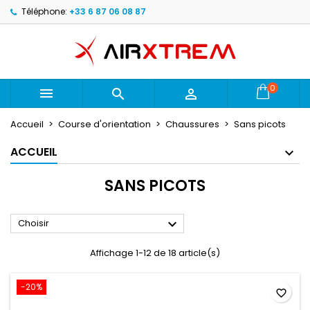
Téléphone:
+33 6 87 06 08 87
×
×
×
×
Mes listes d'envies
((modalTitle))
Créer une liste d'envies
Connexion
Créer une nouvelle liste
add_circle_outline
((confirmMessage))
Vous devez être connecté pour ajouter des produits
Nom de la liste d'envies
à votre liste d'envies.
0



((cancelText))
((modalDeleteText))
Annuler
Connexion
Accueil
Course d'orientation
Chaussures
Sans picots
Annuler
Créer une liste d'envies
ACCUEIL
SANS PICOTS

Choisir
Affichage 1-12 de 18 article(s)
-20%
favorite_border