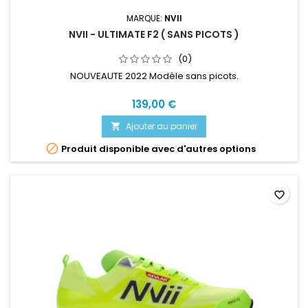
MARQUE:
NVII
NVII - ULTIMATE F2 ( SANS PICOTS )
(0)
NOUVEAUTE 2022 Modèle sans picots.
139,00 €
Ajouter au panier


Produit disponible avec d'autres options
favorite_border