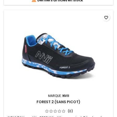

Derniers articles en stock
favorite_border
MARQUE:
NVII
FOREST 2 (SANS PICOT)
(0)