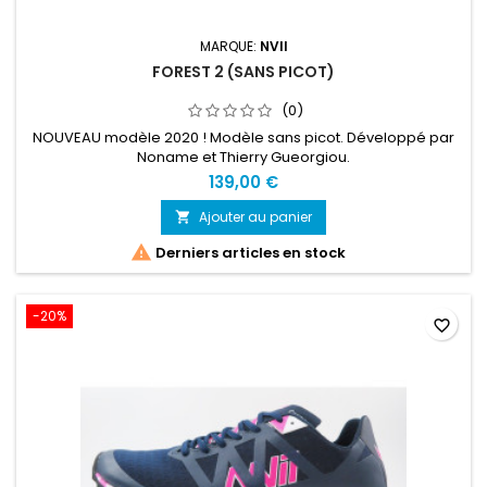
MARQUE:
NVII
FOREST 2 (SANS PICOT)
(0)
NOUVEAU modèle 2020 ! Modèle sans picot. Développé par
Noname et Thierry Gueorgiou.
139,00 €
Ajouter au panier


Derniers articles en stock
-20%
favorite_border